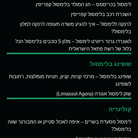
לימסול בכריסמס – חג המולד בלימסול קפריסין
השכרת רכב בלימסול קפריסין
לרנקה ללימסול – איך להגיע משדה תעופה לרנקה למלון
בלימסול?
לאונרדו גרנד ריזורט לימסול – מלון 5 כוכבים בלימסול הכל
כלול של רשת פתאל הישראלית
שופינג בלימסול
שופינג בלימסול – מרכזי קניות, קניון, חנויות מומלצות, רחובות
לשופינג
שוק לימסול אגורה (Limassol Agora)
קולינריה
לימסול מסעדת בשרים – איפה לאכול סטייק או המבורגר שווה
בלימסול?