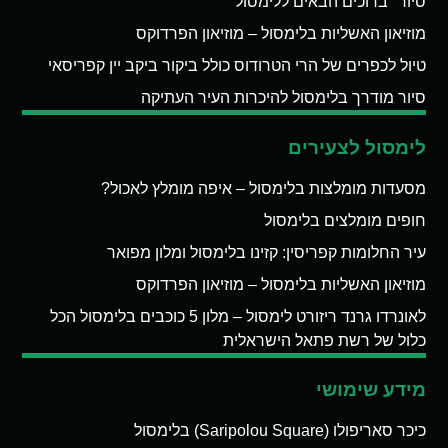
סיור "ברוכים הבאים ללימסול"
מוזיאון האשליות בלימסול – מוזיאון הפרדוקס
טיול לכפרים של הרי הטרודוס כולל ביקור ביקב יין קפריסאי
סיור מודרך בלימסול להיכרות העיר העתיקה
לימסול לצעירים
מסעדות מומלצות בלימסול – איפה מומלץ לאכול?
חופים מומלצים בלימסול
עיר החלומות קפריסין: קזינו בלימסול ומלון מפואר
מוזיאון האשליות בלימסול – מוזיאון הפרדוקס
לאונרדו גרנד ריזורט לימסול – מלון 5 כוכבים בלימסול הכל
כלול של רשת פתאל הישראלית
מידע שימושי
כיכר סאריפולו (Saripolou Square) בלימסול