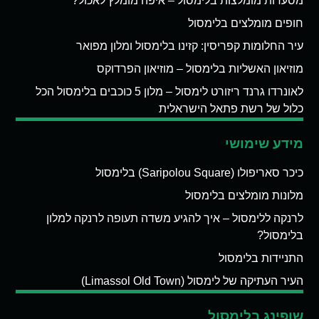
מסעדות מומלצות בלימסול – איפה מומלץ לאכול?
חופים מומלצים בלימסול
עיר החלומות קפריסין: קזינו בלימסול ומלון מפואר
מוזיאון האשליות בלימסול – מוזיאון הפרדוקס
לאונרדו גרנד ריזורט לימסול – מלון 5 כוכבים בלימסול הכל
כלול של רשת פתאל הישראלית
מידע שימושי
כיכר סאריפולו (Saripolou Square) בלימסול
מלונות מומלצים בלימסול
לרנקה ללימסול – איך להגיע משדה תעופה לרנקה למלון
בלימסול?
התניידות בלימסול
העיר העתיקה של לימסול (Limassol Old Town)
שופינג בלימסול