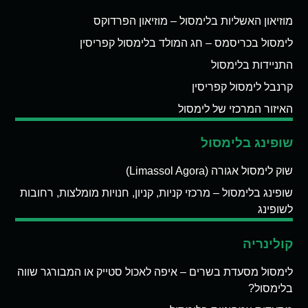
מוזיאון האשליות בלימסול – מוזיאון הפרדוקס
לימסול בכריסמס – חג המולד בלימסול קפריסין
התניידות בלימסול
קרנבל לימסול קפריסין
האיזור המרכזי של לימסול
שופינג בלימסול
שוק לימסול אגורה (Limassol Agora)
שופינג בלימסול – מרכזי קניות, קניון, חנויות מומלצות, רחובות
לשופינג
קולינריה
לימסול מסעדת בשרים – איפה לאכול סטייק או המבורגר שווה
בלימסול?