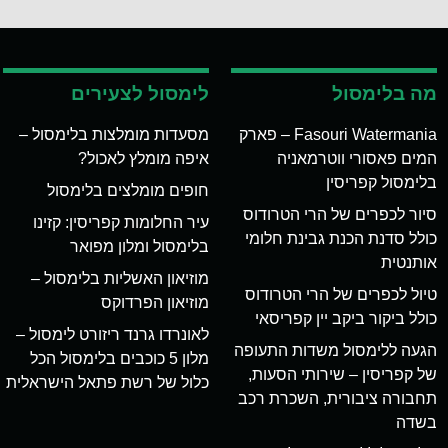
מה בלימסול
לימסול לצעירים
Fasouri Watermania – פארק
מסעדות מומלצות בלימסול –
המים פאסורי ווטרמאניה
איפה מומלץ לאכול?
בלימסול קפריסין
חופים מומלצים בלימסול
סיור לכפרים של הרי הטרודוס
עיר החלומות קפריסין: קזינו
כולל סדנת הכנת גבינת חלומי
בלימסול ומלון מפואר
אותנטית
מוזיאון האשליות בלימסול –
טיול לכפרים של הרי הטרודוס
מוזיאון הפרדוקס
כולל ביקור ביקב יין קפריסאי
לאונרדו גרנד ריזורט לימסול –
הגעה ללימסול משדות התעופה
מלון 5 כוכבים בלימסול הכל
של קפריסין – שירותי הסעות,
כלול של רשת פתאל הישראלית
תחבורה ציבורית, השכרת רכב
בשדה