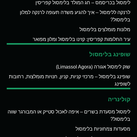
לימסול בכריסמס – חג המולד בלימסול קפריסין
לרנקה ללימסול – איך להגיע משדה תעופה לרנקה למלון
בלימסול?
מלונות מומלצים בלימסול
עיר החלומות קפריסין: קזינו בלימסול ומלון מפואר
שופינג בלימסול
שוק לימסול אגורה (Limassol Agora)
שופינג בלימסול – מרכזי קניות, קניון, חנויות מומלצות, רחובות
לשופינג
קולינריה
לימסול מסעדת בשרים – איפה לאכול סטייק או המבורגר שווה
בלימסול?
מסעדות צמחוניות בלימסול