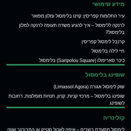
מידע שימושי
עיר החלומות קפריסין: קזינו בלימסול ומלון מפואר
לרנקה ללימסול – איך להגיע משדה תעופה לרנקה למלון
בלימסול?
קרנבל לימסול קפריסין
חיי לילה בלימסול
כיכר סאריפולו (Saripolou Square) בלימסול
שופינג בלימסול
שוק לימסול אגורה (Limassol Agora)
שופינג בלימסול – מרכזי קניות, קניון, חנויות מומלצות, רחובות
לשופינג
קולינריה
לימסול מסעדת בשרים – איפה לאכול סטייק או המבורגר שווה